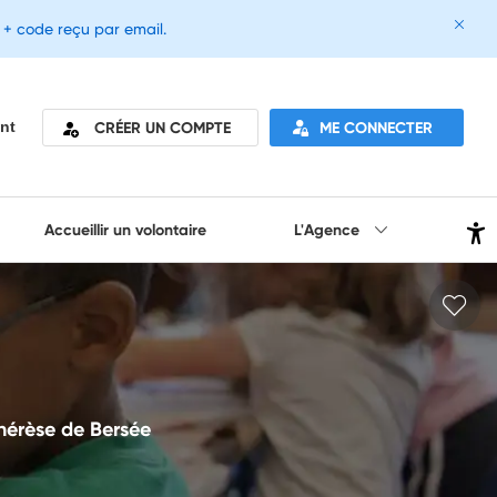
e + code reçu par email.
CRÉER UN COMPTE
ME CONNECTER
nt
Accueillir un volontaire
L'Agence
hérèse de Bersée