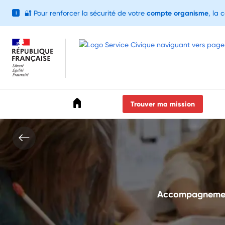
🔐
Pour renforcer la sécurité de votre
compte organisme
, la 
i
Accéder au menu
Accéder au contenu
Accéder au pied de page
Trouver ma mission
Accompagnement 