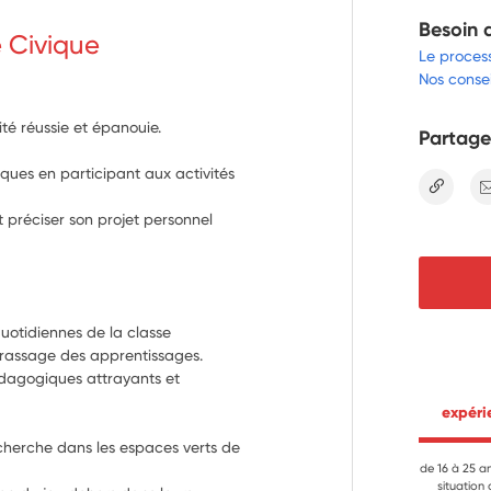
Besoin 
e Civique
Le proces
Nos consei
ité réussie et épanouie.
Partage
es en participant aux activités
lien
 préciser son projet personnel
quotidiennes de la classe
brassage des apprentissages.
édagogiques attrayants et 
 expér
echerche dans les espaces verts de 
de 16 à 25 a
situation