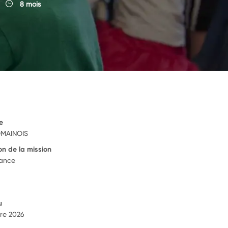
8 mois
e
OMAINOIS
on de la mission
rance
u
re 2026