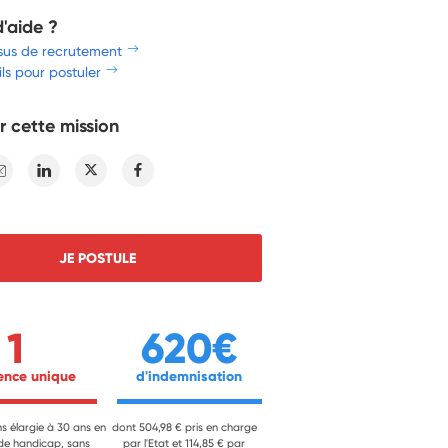
d'aide ?
sus de recrutement
ls pour postuler
r cette mission
E-mail
Linkedin
Twitter
Facebook
JE POSTULE
1
620€
ience unique 
 d'indemnisation 
ns élargie à 30 ans en
dont 504,98 € pris en charge
 de handicap, sans
par l'Etat et 114,85 € par