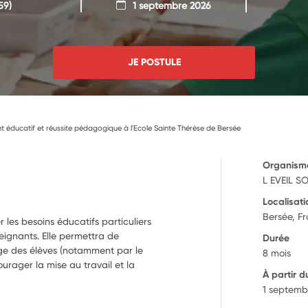
59)
1 septembre 2026
JE POSTULE
ducatif et réussite pédagogique à l'Ecole Sainte Thérèse de Bersée
Organism
L EVEIL S
Localisati
Bersée, F
les besoins éducatifs particuliers
eignants. Elle permettra de
Durée
ge des élèves (notamment par le
8 mois
urager la mise au travail et la
À partir d
1 septemb