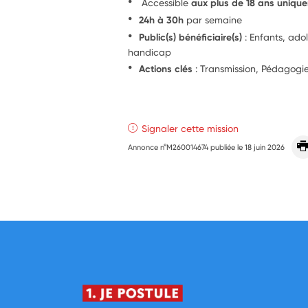
Accessible
aux plus de 18 ans uniqu
24h à 30h
par semaine
Public(s) bénéficiaire(s)
: Enfants, ado
handicap
Actions clés
: Transmission, Pédagog
Signaler cette mission
Annonce n°M260014674 publiée le
18 juin 2026