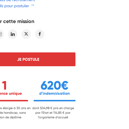
ls pour postuler
r cette mission
E-mail
Linkedin
Twitter
Facebook
JE POSTULE
1
620€
ience unique 
 d'indemnisation 
ns élargie à 30 ans en
dont 504,98 € pris en charge
 de handicap, sans
par l'Etat et 114,85 € par
ion de diplôme
l'organisme d'accueil