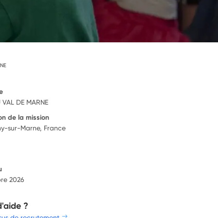
RNE
e
 VAL DE MARNE
on de la mission
y-sur-Marne, France
u
re 2026
d'aide ?
sus de recrutement