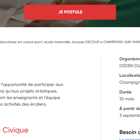
JE POSTULE
s éducatives art cuture sport, école maternelle Jacques DECOUR à CHAMPIGNY-SUR-MA
Organism
DSDEN DU
Localisati
Champign
 l’opportunité de participer aux
i qu’aux projets artistiques,
Durée
eront les enseignants et l’équipe
10 mois
 activités des écoliers.
À partir d
3 septemb
e Civique
Besoin 
Le proces