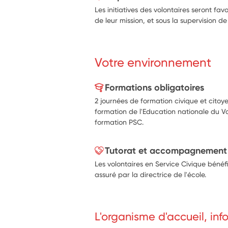
Aider à la prévention routière, perm
Les initiatives des volontaires seront fav
Aider les élèves en difficulté ou en 
de leur mission, et sous la supervision de 
enseignants.
Participer à la lutte contre les discri
lutte contre le racisme, harcèlement
Votre environnement
Aider à la démarche de développe
Aider à l’entretien de jardins d’écol
Sensibiliser à la préservation de la b
Formations obligatoires
flore en milieu urbain, au changeme
2 journées de formation civique et cito
Aider à l'animation des fêtes d'écol
formation de l'Education nationale du V
formation PSC.
Tutorat et accompagnement
Les volontaires en Service Civique bénéfi
assuré par la directrice de l'école.
L'organisme d'accueil, in