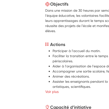
Objectifs
Dans une mission de 30 heures par sema
l'équipe éducative, les volontaires facilit
leurs apprentissages durant le temps scol
réussite des projets de l'école et manife
élèves.
Actions
Participer à l'accueil du matin.
Faciliter la transition entre le temps 
périscolaires.
Aider à l'organisation de l'espace de
Accompagner une sortie scolaire, f
Animer des récréations.
Assister les enseignants pendant la cl
artistiques, scientifiques.
Voir plus
Aider au fonctionnement de la bibl
Lire et raconter un album à un élève
Aider à l'apprentissage de la langu
Capacité d’initiative
Transmettre les valeurs morales et c