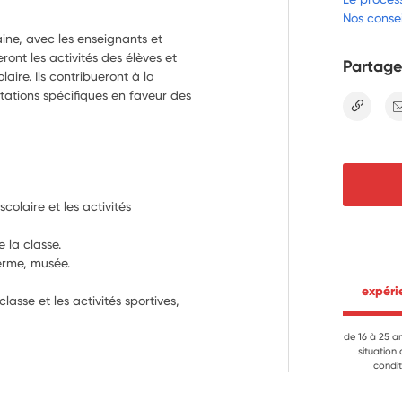
Nos consei
ine, avec les enseignants et
eront les activités des élèves et
Partage
aire. Ils contribueront à la
stations spécifiques en faveur des
lien
scolaire et les activités 
 la classe.
erme, musée.
 expér
asse et les activités sportives, 
iothèque.
de 16 à 25 a
situation
.
condit
e.
iviques.