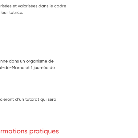
is vélo pour les CM2.
orisées et valorisées dans le cadre
situation de handicap, soutien aux 
leur tutrice.
minations, égalité filles/garçons, 
.
ment durable.
e avec les élèves.
iodiversité, de la faune et de la 
nt climatique.
yenne dans un organisme de
e.
al-de-Marne et 1 journée de
cieront d’un tutorat qui sera
formations pratiques