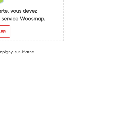
arte, vous devez
du service Woosmap.
SER
ampigny-sur-Marne