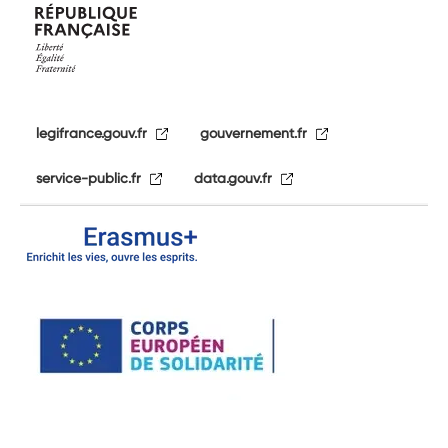
legifrance.gouv.fr
gouvernement.fr
service-public.fr
data.gouv.fr