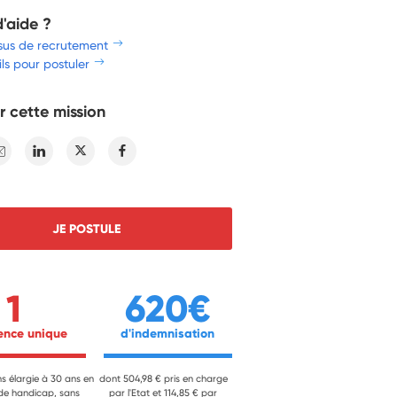
d'aide ?
sus de recrutement
ls pour postuler
r cette mission
E-mail
Linkedin
Twitter
Facebook
JE POSTULE
1
620€
ience unique 
 d'indemnisation 
ns élargie à 30 ans en
dont 504,98 € pris en charge
 de handicap, sans
par l'Etat et 114,85 € par