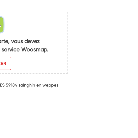
arte, vous devez
du service Woosmap.
SER
PPES 59184 sainghin en weppes