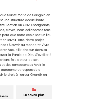
lique Sainte Marie de Sainghin en
st une structure accueillante,
etite Section au CM2. Enseignants,
ons, élèves, nous collaborons tous
 pour que notre école soit un lieu
et en savoir-être. Notre projet
nce : S’ouvrir au monde => Vivre
érer Accueillir chacun dans sa
outer la Parole de Dieu S’éveiller à
rations Etre acteur de son
s et des compétences Avoir le
nir autonome et responsable
r le droit à l’erreur Grandir en
En savoir plus
réseau