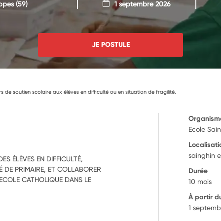
ppes
(59)
1 septembre 2026
JE POSTULE
s de soutien scolaire aux élèves en difficulté ou en situation de fragilité.
Organism
Ecole Sai
Localisati
sainghin 
S ÉLÈVES EN DIFFICULTÉ,
É DE PRIMAIRE, ET COLLABORER
Durée
 ECOLE CATHOLIQUE DANS LE
10 mois
À partir d
1 septemb