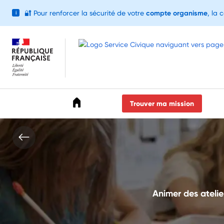
🔐
Pour renforcer la sécurité de votre
compte organisme
, la 
i
Accéder au menu
Accéder au contenu
Accéder au pied de page
Trouver ma mission
Animer des atelier