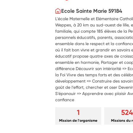
Ecole Sainte Marie 59184
L'école Maternelle et Elémentaire Catho
Weppes, à 20 km au sud-ouest de lille, e
familiale, qui compte 185 élèves de la P
personnels éducatifs, parents, associati
ensemble dans le respect et la confiance
où il fait bon vivre et grandir en savoirs 
éducatif propose quatre axes de croissa
ensemble en harmonie, Partager et coop
différence Découvrir son intériorité => Ec
la Foi Vivre des temps forts et des céléb
développement => Construire des savoir
goût de l’effort, chercher et oser Deve
S’épanouir => Apprendre avec plaisir Avoi
confiance
1
524
Mission de l'organisme
Missions du 