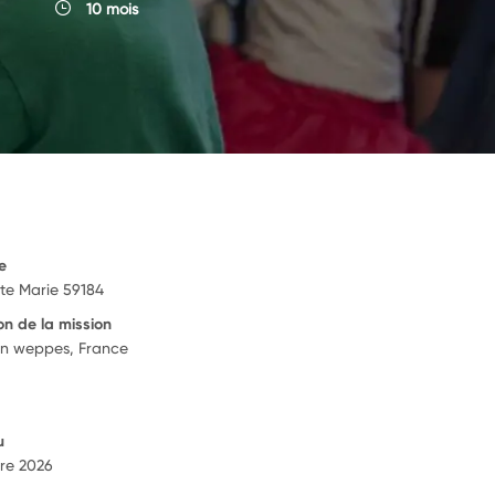
10 mois
e
nte Marie 59184
on de la mission
en weppes, France
u
re 2026