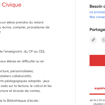
e Civique
Besoin 
Le proces
Nos consei
 aucun élève prendre du retard
re, écrire, compter, procédures de
Partage
!
lien
de l'enseignant, du CP au CE2, 
aux élèves en difficulté ou en 
cture, personnalisées;
teliers collaboratifs;
rts pédagogiques adaptés : jeux 
és sur la lecture, le calcul et les 
 expér
ecture et écoute de contes, 
de la Bibliothèque d'école : 
de 16 à 25 a
situation