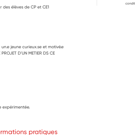
condit
ur des élèves de CP et CE1
 un.e jeune curieux.se et motivé.e
LE PROJET D'UN METIER DS CE
ce expérimentée.
formations pratiques