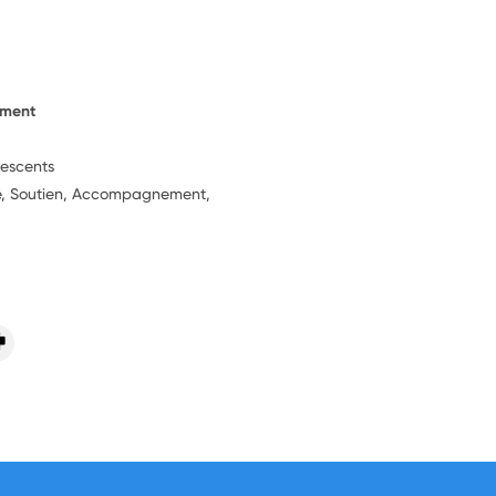
ement
lescents
ie, Soutien, Accompagnement,