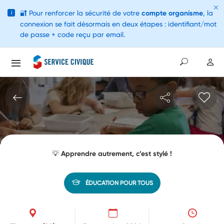
🔐
Pour renforcer la sécurité de votre
compte organisme
, la
i
connexion se fait désormais en deux étapes : identifiant/mot
de passe + code reçu par email.
💡 Apprendre autrement, c’est stylé !
ÉDUCATION POUR TOUS