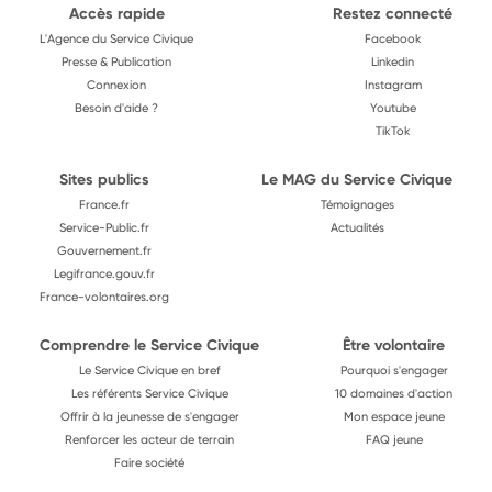
Accès rapide
Restez connecté
L'Agence du Service Civique
Facebook
Presse & Publication
Linkedin
Connexion
Instagram
Besoin d'aide ?
Youtube
TikTok
Sites publics
Le MAG du Service Civique
France.fr
Témoignages
Service-Public.fr
Actualités
Gouvernement.fr
Legifrance.gouv.fr
France-volontaires.org
Comprendre le Service Civique
Être volontaire
Le Service Civique en bref
Pourquoi s'engager
Les référents Service Civique
10 domaines d'action
Offrir à la jeunesse de s'engager
Mon espace jeune
Renforcer les acteur de terrain
FAQ jeune
Faire société