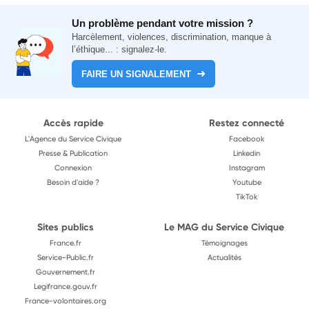
Un problème pendant votre mission ?
Harcèlement, violences, discrimination, manque à
l’éthique... : signalez-le.
FAIRE UN SIGNALEMENT
Accès rapide
Restez connecté
L'Agence du Service Civique
Facebook
Presse & Publication
Linkedin
Connexion
Instagram
Besoin d'aide ?
Youtube
TikTok
Sites publics
Le MAG du Service Civique
France.fr
Témoignages
Service-Public.fr
Actualités
Gouvernement.fr
Legifrance.gouv.fr
France-volontaires.org