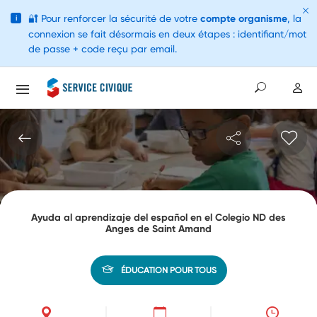
🔐
Pour renforcer la sécurité de votre
compte organisme
, la
i
connexion se fait désormais en deux étapes : identifiant/mot
de passe + code reçu par email.
Ayuda al aprendizaje del español en el Colegio ND des
Anges de Saint Amand
ÉDUCATION POUR TOUS