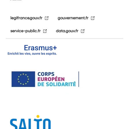
legifrance.gouv.fr
gouvernement.fr
service-public.fr
data.gouv.fr