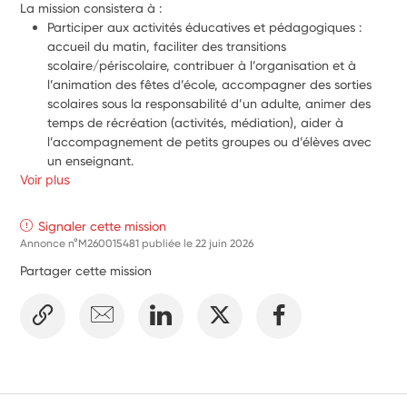
La mission consistera à :
Participer aux activités éducatives et pédagogiques : 
accueil du matin, faciliter des transitions 
scolaire/périscolaire, contribuer à l’organisation et à 
l’animation des fêtes d’école, accompagner des sorties 
scolaires sous la responsabilité d’un adulte, animer des 
temps de récréation (activités, médiation), aider à 
l’accompagnement de petits groupes ou d’élèves avec 
un enseignant.
Voir plus
Participer à des actions et projets artistiques, culturels et 
sportifs : aider à la coordination entre élèves, 
enseignants et intervenants, participer aux ateliers 
Signaler cette mission
(préparation du matériel), accompagner lors de 
Annonce n°M260015481 publiée le
22 juin 2026
déplacements, appui aux dispositifs « Savoir rouler à vélo 
Partager cette mission
» et « Aisance aquatique », et assistance aux 
enseignants pour la préparation et la remise en état du 
matériel lors de divers activités