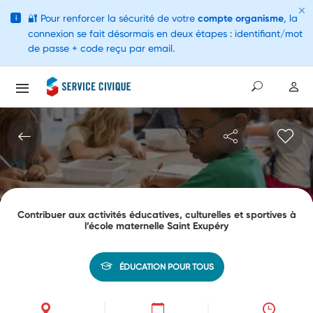
🔐
Pour renforcer la sécurité de votre
compte organisme
, la
i
connexion se fait désormais en deux étapes : identifiant/mot
de passe + code reçu par email.
Contribuer aux activités éducatives, culturelles et sportives à
l’école maternelle Saint Exupéry
ÉDUCATION POUR TOUS