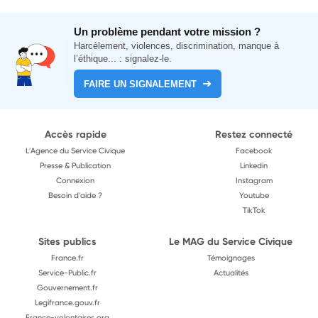
Un problème pendant votre mission ?
Harcèlement, violences, discrimination, manque à
l’éthique... : signalez-le.
FAIRE UN SIGNALEMENT
Accès rapide
Restez connecté
L'Agence du Service Civique
Facebook
Presse & Publication
Linkedin
Connexion
Instagram
Besoin d'aide ?
Youtube
TikTok
Sites publics
Le MAG du Service Civique
France.fr
Témoignages
Service-Public.fr
Actualités
Gouvernement.fr
Legifrance.gouv.fr
France-volontaires.org