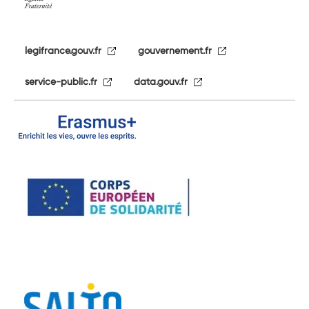
legifrance.gouv.fr
gouvernement.fr
service-public.fr
data.gouv.fr