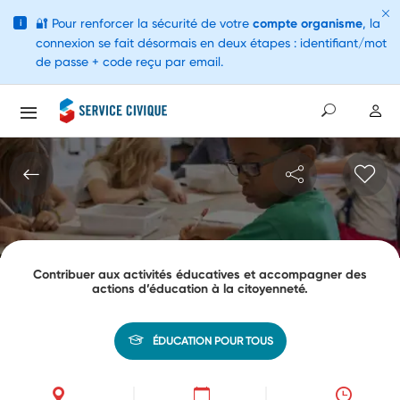
🔐
Pour renforcer la sécurité de votre
compte organisme
, la
i
connexion se fait désormais en deux étapes : identifiant/mot
de passe + code reçu par email.
Contribuer aux activités éducatives et accompagner des
actions d’éducation à la citoyenneté.
ÉDUCATION POUR TOUS