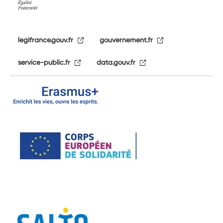
legifrance.gouv.fr
gouvernement.fr
service-public.fr
data.gouv.fr