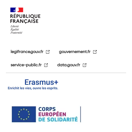
legifrance.gouv.fr
gouvernement.fr
service-public.fr
data.gouv.fr