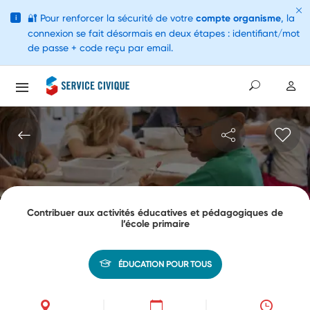
🔐
Pour renforcer la sécurité de votre
compte organisme
, la
i
connexion se fait désormais en deux étapes : identifiant/mot
de passe + code reçu par email.
Contribuer aux activités éducatives et pédagogiques de
l’école primaire
ÉDUCATION POUR TOUS