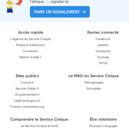
l’éthique... : signalez-le.
FAIRE UN SIGNALEMENT
Accès rapide
Restez connecté
L'Agence du Service Civique
Facebook
Presse & Publication
Linkedin
Connexion
Instagram
Besoin d'aide ?
Youtube
TikTok
Sites publics
Le MAG du Service Civique
France.fr
Témoignages
Service-Public.fr
Actualités
Gouvernement.fr
Legifrance.gouv.fr
France-volontaires.org
Comprendre le Service Civique
Être volontaire
Le Service Civique en bref
Pourquoi s'engager