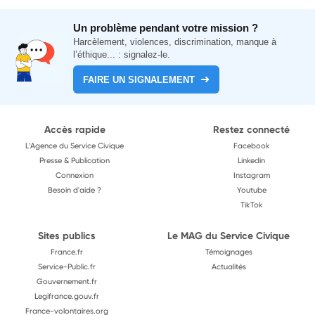
Un problème pendant votre mission ?
Harcèlement, violences, discrimination, manque à
l’éthique... : signalez-le.
FAIRE UN SIGNALEMENT
Accès rapide
Restez connecté
L'Agence du Service Civique
Facebook
Presse & Publication
Linkedin
Connexion
Instagram
Besoin d'aide ?
Youtube
TikTok
Sites publics
Le MAG du Service Civique
France.fr
Témoignages
Service-Public.fr
Actualités
Gouvernement.fr
Legifrance.gouv.fr
France-volontaires.org