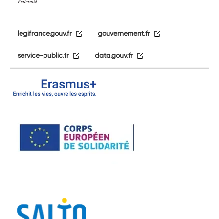
legifrance.gouv.fr
gouvernement.fr
service-public.fr
data.gouv.fr