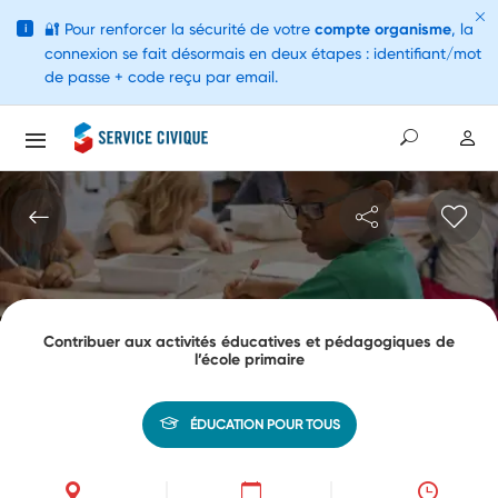
🔐
Pour renforcer la sécurité de votre
compte organisme
, la
i
connexion se fait désormais en deux étapes : identifiant/mot
de passe + code reçu par email.
Contribuer aux activités éducatives et pédagogiques de
l’école primaire
ÉDUCATION POUR TOUS