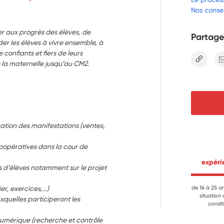
Nos consei
per aux progrès des élèves, de
Partage
der les élèves à vivre ensemble, à
 confiants et fiers de leurs
lien
e la maternelle jusqu’au CM2.
ation des manifestations (ventes, 
oopératives dans la cour de 
 expér
 d’élèves notamment sur le projet 
ier, exercices,…)
de 16 à 25 a
situation
quelles participeront les 
condit
umérique (recherche et contrôle 