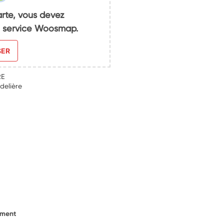
arte, vous devez
du service Woosmap.
SER
RE
delière
ement