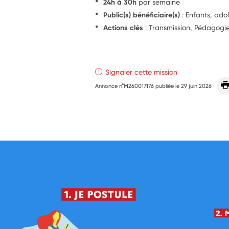
24h à 30h
par semaine
Public(s) bénéficiaire(s)
: Enfants, ado
Actions clés
: Transmission, Pédagog
Signaler cette mission
Annonce n°M260017176 publiée le
29 juin 2026