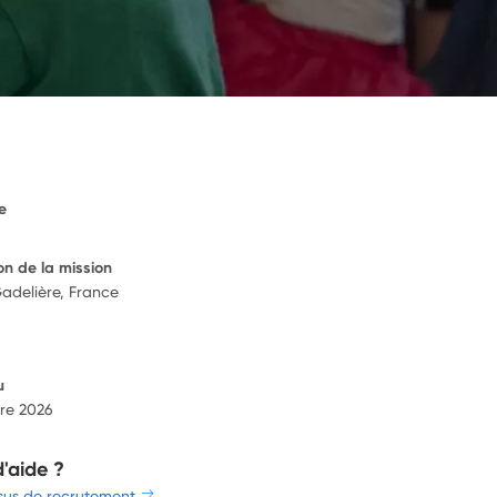
e
on de la mission
Gadelière, France
u
re 2026
d'aide ?
sus de recrutement