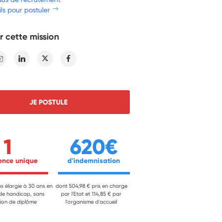
ls pour postuler
r cette mission
E-mail
Linkedin
Twitter
Facebook
JE POSTULE
1
620€
ience unique 
 d'indemnisation 
ns élargie à 30 ans en
dont 504,98 € pris en charge
 de handicap, sans
par l'Etat et 114,85 € par
ion de diplôme
l'organisme d'accueil