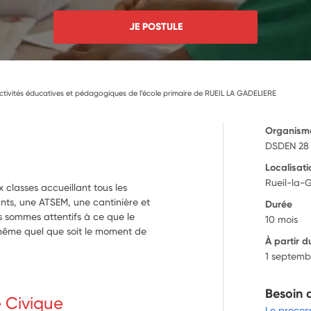
JE POSTULE
ctivités éducatives et pédagogiques de l’école primaire de RUEIL LA GADELIERE
Organism
DSDEN 28
Localisati
Rueil-la-
x classes accueillant tous les
nts, une ATSEM, une cantinière et
Durée
s sommes attentifs à ce que le
10 mois
e même quel que soit le moment de
À partir d
1 septemb
Besoin 
e Civique
Le proces