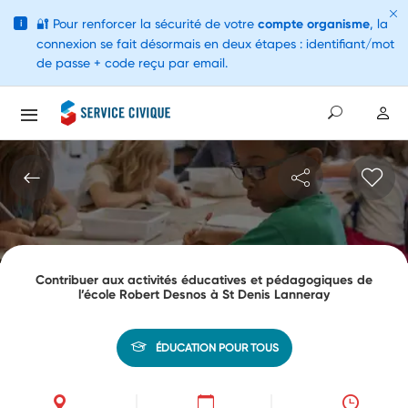
🔐
Pour renforcer la sécurité de votre
compte organisme
, la
i
connexion se fait désormais en deux étapes : identifiant/mot
de passe + code reçu par email.
Contribuer aux activités éducatives et pédagogiques de
l’école Robert Desnos à St Denis Lanneray
ÉDUCATION POUR TOUS