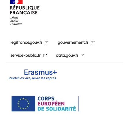
legifrance.gouv.fr
gouvernement.fr
service-public.fr
data.gouv.fr