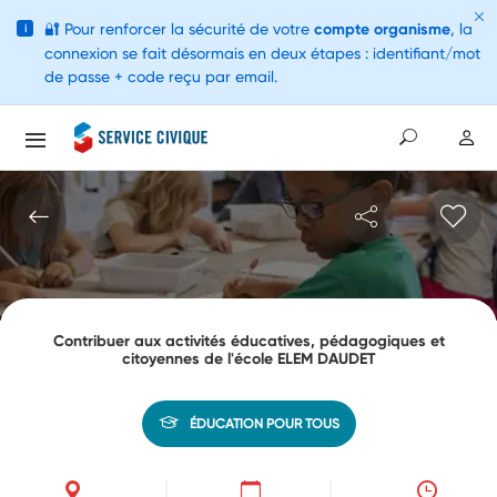
🔐
Pour renforcer la sécurité de votre
compte organisme
, la
i
connexion se fait désormais en deux étapes : identifiant/mot
de passe + code reçu par email.
Contribuer aux activités éducatives, pédagogiques et
citoyennes de l'école ELEM DAUDET
ÉDUCATION POUR TOUS