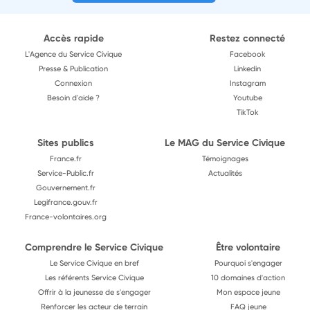
Accès rapide
Restez connecté
L'Agence du Service Civique
Facebook
Presse & Publication
Linkedin
Connexion
Instagram
Besoin d'aide ?
Youtube
TikTok
Sites publics
Le MAG du Service Civique
France.fr
Témoignages
Service-Public.fr
Actualités
Gouvernement.fr
Legifrance.gouv.fr
France-volontaires.org
Comprendre le Service Civique
Être volontaire
Le Service Civique en bref
Pourquoi s'engager
Les référents Service Civique
10 domaines d'action
Offrir à la jeunesse de s'engager
Mon espace jeune
Renforcer les acteur de terrain
FAQ jeune