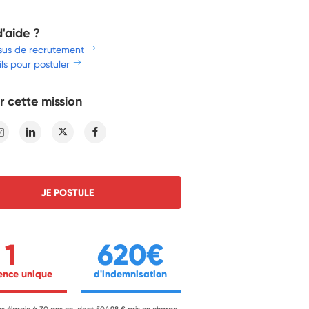
d'aide ?
sus de recrutement
ls pour postuler
r cette mission
E-mail
Linkedin
Twitter
Facebook
JE POSTULE
1
620€
ience unique 
 d'indemnisation 