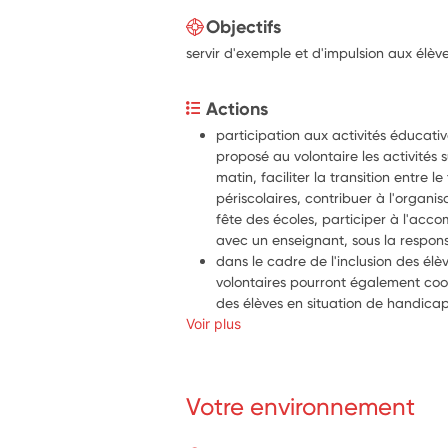
Objectifs
servir d'exemple et d'impulsion aux élèv
Actions
participation aux activités éducativ
proposé au volontaire les activités s
matin, faciliter la transition entre le
périscolaires, contribuer à l'organis
fête des écoles, participer à l'acc
avec un enseignant, sous la respons
dans le cadre de l'inclusion des élèv
volontaires pourront également co
des élèves en situation de handicap
Voir plus
du temps d'activités de cour de réc
activités nouvelles et adaptées en pe
et en assurant des actions de médi
participation à des actions ou activ
Votre environnement
animer des activités originales pour 
des élèves aux journées ou semain