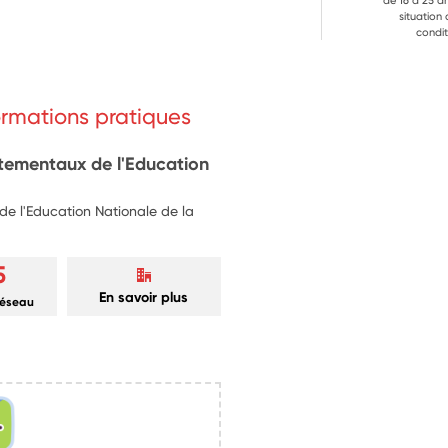
de 16 à 25 a
situation
condit
formations pratiques
rtementaux de l'Education
e l'Education Nationale de la
5
En savoir plus
réseau