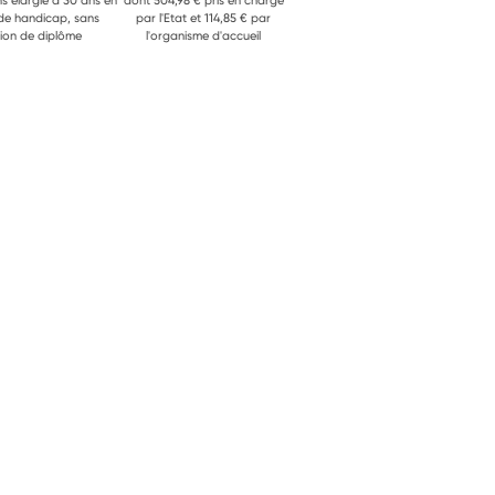
ns élargie à 30 ans en
dont 504,98 € pris en charge
 de handicap, sans
par l'Etat et 114,85 € par
ion de diplôme
l'organisme d'accueil