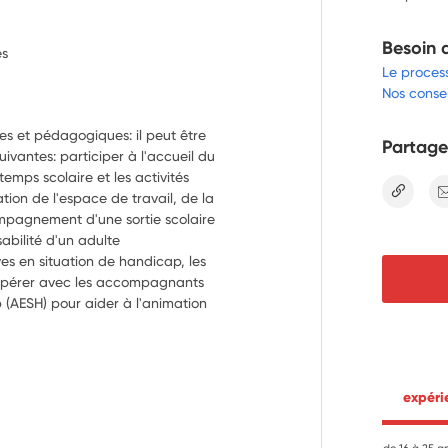
Besoin 
es
Le proces
Nos consei
es et pédagogiques: il peut être 
Partage
uivantes: participer à l'accueil du 
 temps scolaire et les activités 
lien
ation de l'espace de travail, de la 
ompagnement d'une sortie scolaire 
abilité d'un adulte
es en situation de handicap, les 
opérer avec les accompagnants 
 (AESH) pour aider à l'animation 
réation en proposant des 
tits groupes favorisant l'inclusion 
ation
ités citoyennes : élaborer et co-
 expér
favoriser la participation active 
es d'engagement citoyen