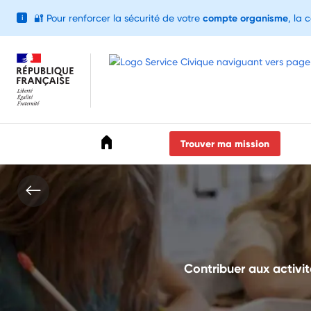
🔐
Pour renforcer la sécurité de votre
compte organisme
, la 
i
Accéder au menu
Accéder au contenu
Accéder au pied de page
Trouver ma mission
Contribuer aux activi