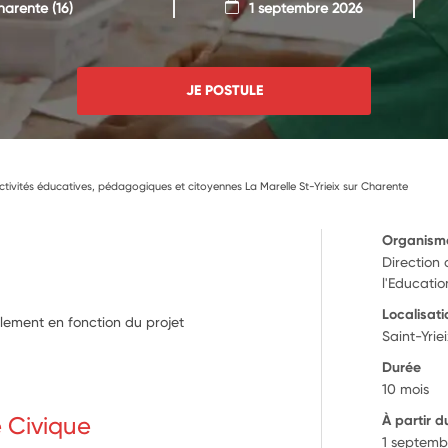
Charente
(16)
1 septembre 2026
JE POSTULE
ctivités éducatives, pédagogiques et citoyennes La Marelle St-Yrieix sur Charente
Organism
Direction
l'Educati
Localisati
alement en fonction du projet
Saint-Yri
Durée
10 mois
e Civique
À partir d
1 septemb