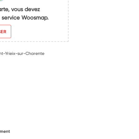
arte, vous devez
du service Woosmap.
SER
nt-Yrieix-sur-Charente
ement