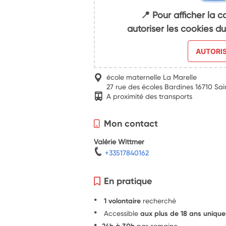
📍 Pour afficher la c
autoriser les cookies 
AUTORI
école maternelle La Marelle
27 rue des écoles Bardines 16710 Sai
A proximité des transports
Mon contact
Valérie Wittmer
+33517840162
En pratique
1 volontaire
recherché
Accessible
aux plus de 18 ans uniqu
24h à 30h
par semaine