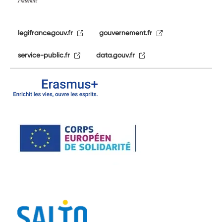
legifrance.gouv.fr
gouvernement.fr
service-public.fr
data.gouv.fr