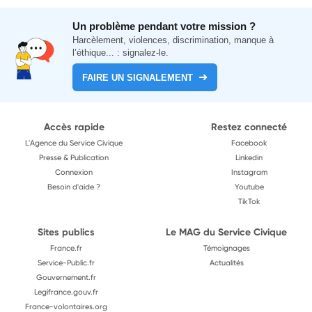
Un problème pendant votre mission ?
Harcèlement, violences, discrimination, manque à
l’éthique... : signalez-le.
FAIRE UN SIGNALEMENT
Accès rapide
Restez connecté
L'Agence du Service Civique
Facebook
Presse & Publication
Linkedin
Connexion
Instagram
Besoin d'aide ?
Youtube
TikTok
Sites publics
Le MAG du Service Civique
France.fr
Témoignages
Service-Public.fr
Actualités
Gouvernement.fr
Legifrance.gouv.fr
France-volontaires.org