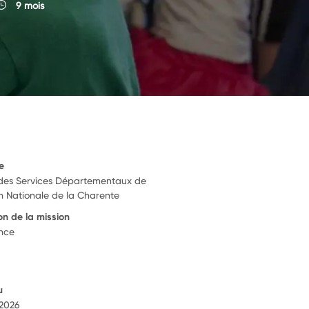
9 mois
e
 des Services Départementaux de
on Nationale de la Charente
on de la mission
ance
u
 2026