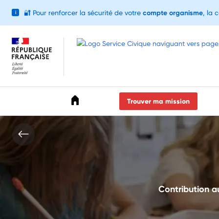
🔐
Pour renforcer la sécurité de votre
compte organisme
, la 
i
Accéder au menu
Accéder au contenu
Accéder au pied de page
Trouver ma mission
Contribution a