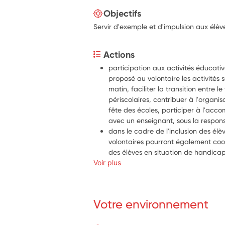
Objectifs
Servir d'exemple et d'impulsion aux élèv
Actions
participation aux activités éducativ
proposé au volontaire les activités s
matin, faciliter la transition entre le
périscolaires, contribuer à l'organis
fête des écoles, participer à l'acc
avec un enseignant, sous la respons
dans le cadre de l'inclusion des élèv
volontaires pourront également co
des élèves en situation de handicap
Voir plus
du temps d'activités de cour de réc
activités nouvelles et adaptées en pe
et en assurant des actions de médi
participation à des actions ou activ
Votre environnement
animer des activités originales pour 
des élèves aux journées ou semain