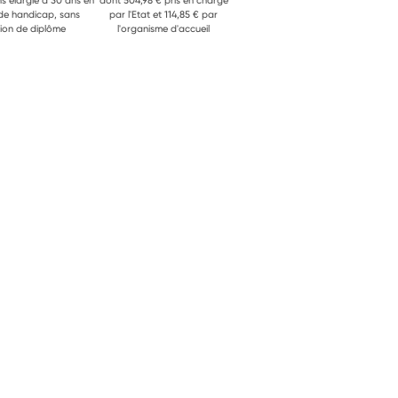
ns élargie à 30 ans en
dont 504,98 € pris en charge
 de handicap, sans
par l'Etat et 114,85 € par
ion de diplôme
l'organisme d'accueil