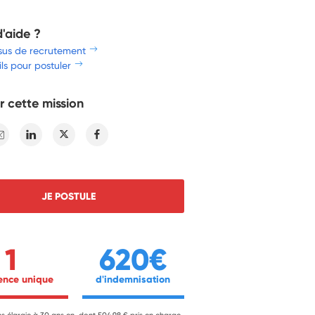
d'aide ?
sus de recrutement
ls pour postuler
r cette mission
E-mail
Linkedin
Twitter
Facebook
JE POSTULE
1
620€
ience unique 
 d'indemnisation 