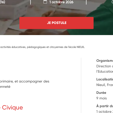
(16)
1 octobre 2026
JE POSTULE
activités éducatives, pédagogiques et citoyennes de l'école NIEUIL
Organism
Direction
l'Educati
Localisati
e primaire, et accompagner des
Nieuil, Fr
yenneté
Durée
9 mois
e Civique
À partir d
1 octobre