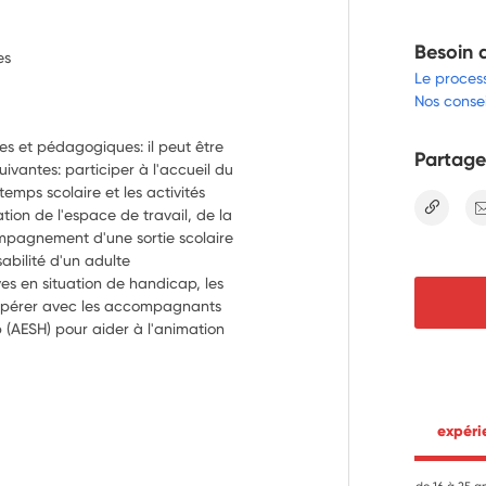
Besoin 
es
Le proces
Nos consei
es et pédagogiques: il peut être 
Partage
uivantes: participer à l'accueil du 
 temps scolaire et les activités 
lien
ation de l'espace de travail, de la 
ompagnement d'une sortie scolaire 
abilité d'un adulte
es en situation de handicap, les 
opérer avec les accompagnants 
 (AESH) pour aider à l'animation 
réation en proposant des 
tits groupes favorisant l'inclusion 
ation
ités citoyennes : élaborer et co-
 expér
favoriser la participation active 
es d'engagement citoyen