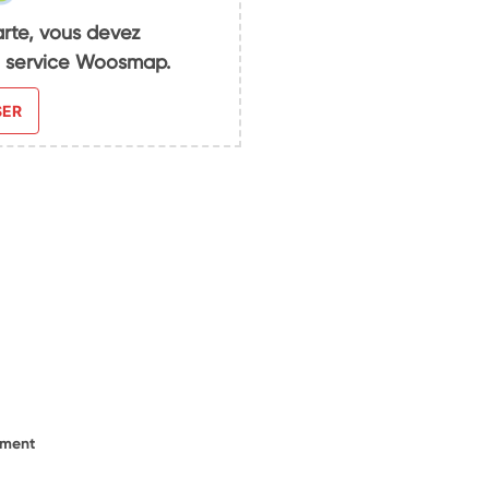
arte, vous devez
du service Woosmap.
SER
ement