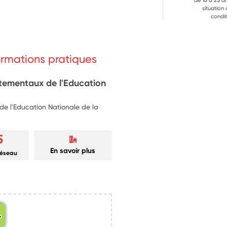
de 16 à 25 a
situation
condit
formations pratiques
rtementaux de l'Education
e l'Education Nationale de la
5
En savoir plus
réseau