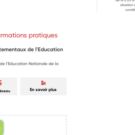
de 16 à 25 a
situation
condit
formations pratiques
rtementaux de l'Education
e l'Education Nationale de la
5
En savoir plus
réseau