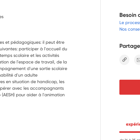
Besoin 
es
Le proces
Nos consei
es et pédagogiques: il peut être 
Partage
uivantes: participer à l'accueil du 
 temps scolaire et les activités 
lien
ation de l'espace de travail, de la 
ompagnement d'une sortie scolaire 
abilité d'un adulte
es en situation de handicap, les 
opérer avec les accompagnants 
 (AESH) pour aider à l'animation 
réation en proposant des 
tits groupes favorisant l'inclusion 
ation
ités citoyennes : élaborer et co-
 expér
favoriser la participation active 
es d'engagement citoyen