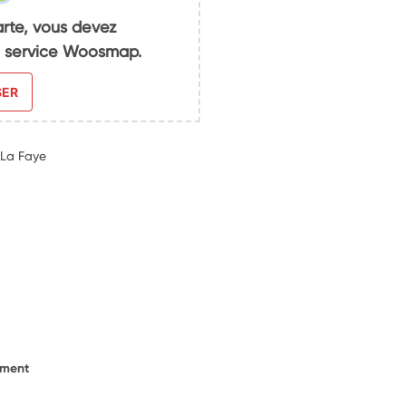
arte, vous devez
du service Woosmap.
SER
 La Faye
ement