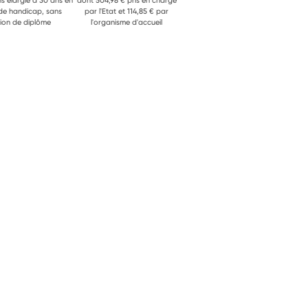
ns élargie à 30 ans en
dont 504,98 € pris en charge
 de handicap, sans
par l'Etat et 114,85 € par
ion de diplôme
l'organisme d'accueil