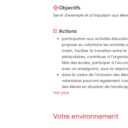
Objectifs
Servir d’exemple et d’impulsion aux élèv
Actions
participation aux activités éducativ
proposé au volontaire les activités s
matin, faciliter la transition entre le
périscolaires, contribuer à l'organis
fête des écoles, participer à l'acc
avec un enseignant, sous la respons
dans le cadre de l'inclusion des élèv
volontaires pourront également co
des élèves en situation de handicap
Voir plus
du temps d'activités de cour de réc
activités nouvelles et adaptées en pe
et en assurant des actions de médi
participation à des actions ou activ
Votre environnement
animer des activités originales pour 
des élèves aux journées ou semain