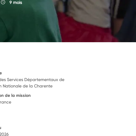
9 mois
e
 des Services Départementaux de
on Nationale de la Charente
on de la mission
France
u
 2026