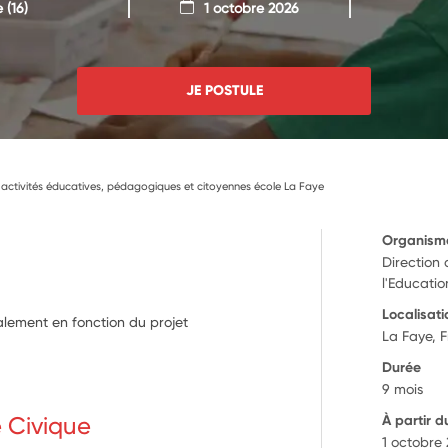
e
(16)
1 octobre 2026
JE POSTULE
 activités éducatives, pédagogiques et citoyennes école La Faye
Organism
Direction
l'Educati
Localisati
calement en fonction du projet
La Faye, 
Durée
9 mois
e Civique
À partir d
1 octobre