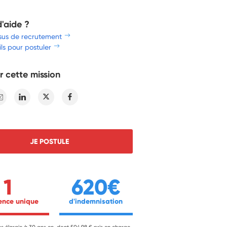
d'aide ?
sus de recrutement
ls pour postuler
r cette mission
E-mail
Linkedin
Twitter
Facebook
JE POSTULE
1
620€
ience unique 
 d'indemnisation 