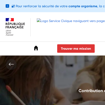
🔐
Pour renforcer la sécurité de votre
compte organisme
, la 
i
Accéder au menu
Accéder au contenu
Accéder au pied de page
Trouver ma mission
Contribution 