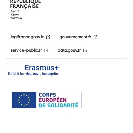
legifrance.gouv.fr
gouvernement.fr
service-public.fr
data.gouv.fr