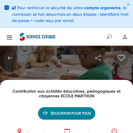
🔐
Pour renforcer la sécurité de votre
compte organisme
, la
i
connexion se fait désormais en deux étapes : identifiant/mot
de passe + code reçu par email.
Contribution aux activités éducatives, pédagogiques et
citoyennes ECOLE MARTHON
ÉDUCATION POUR TOUS