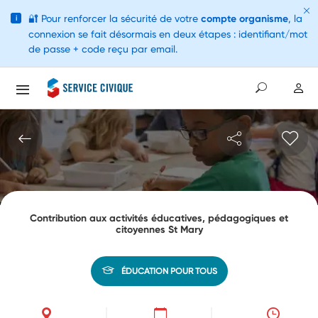
🔐
Pour renforcer la sécurité de votre
compte organisme
, la
i
connexion se fait désormais en deux étapes : identifiant/mot
de passe + code reçu par email.
Contribution aux activités éducatives, pédagogiques et
citoyennes St Mary
ÉDUCATION POUR TOUS