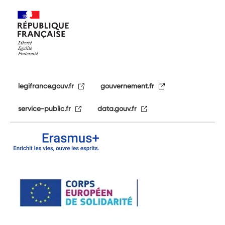
legifrance.gouv.fr
gouvernement.fr
service-public.fr
data.gouv.fr