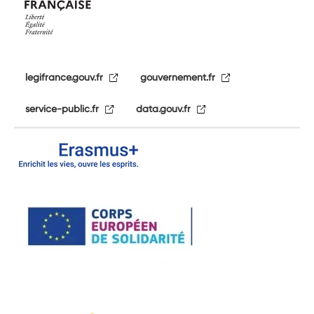
legifrance.gouv.fr
gouvernement.fr
service-public.fr
data.gouv.fr