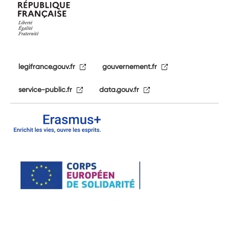
legifrance.gouv.fr
gouvernement.fr
service-public.fr
data.gouv.fr