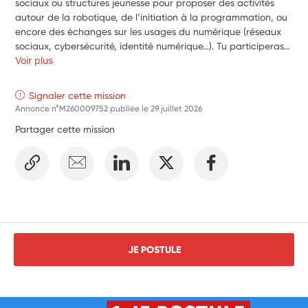
sociaux ou structures jeunesse pour proposer des activités 
autour de la robotique, de l’initiation à la programmation, ou 
encore des échanges sur les usages du numérique (réseaux 
sociaux, cybersécurité, identité numérique…). Tu participeras 
à la préparation des séances, au suivi des groupes, et tu 
Voir plus
pourras aussi co-organiser des temps forts comme des 
rencontres de la robotique, des défis ou des événements 
Signaler cette mission
autour de la citoyenneté numérique. Tu seras accompagné·e 
Annonce n°M260009752 publiée le
29 juillet 2026
et formé·e tout au long de ta mission. Pas besoin d’être un·e 
Partager cette mission
spécialiste : ce qui compte, c’est ton envie d’apprendre, de 
transmettre et de créer du lien avec les jeunes !
JE POSTULE