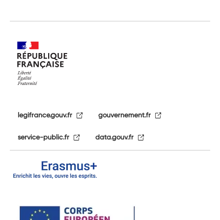
legifrance.gouv.fr
gouvernement.fr
service-public.fr
data.gouv.fr