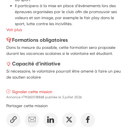
Il participera à la mise en place d’événements lors des 
épreuves organisées par le club afin de promouvoir ses 
valeurs et son image, par exemple le fair play dans le 
sport, lutte contre les incivilités.
Voir plus
Il participera à l’animation de l’école de basket et de ses 
temps forts.
Formations obligatoires
Il s’intégrera à la création d’une activité « sport loisir / 
Dans la mesure du possible, cette formation sera proposée
sport santé » permettant à des catégories nouvelles 
durant les vacances scolaires si le volontaire est étudiant.
d’accéder à la pratique sportive.
Capacité d’initiative
Si nécessaire, le volontaire pourrait être amené à faire un peu
de soutien scolaire
Signaler cette mission
Annonce n°M260018868 publiée le
3 juillet 2026
Partager cette mission