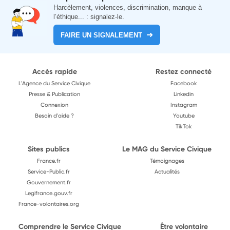
Harcèlement, violences, discrimination, manque à
l’éthique... : signalez-le.
FAIRE UN SIGNALEMENT
Accès rapide
Restez connecté
L'Agence du Service Civique
Facebook
Presse & Publication
Linkedin
Connexion
Instagram
Besoin d'aide ?
Youtube
TikTok
Sites publics
Le MAG du Service Civique
France.fr
Témoignages
Service-Public.fr
Actualités
Gouvernement.fr
Legifrance.gouv.fr
France-volontaires.org
Comprendre le Service Civique
Être volontaire