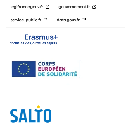
legifrance.gouv.fr
gouvernement.fr
service-public.fr
data.gouv.fr