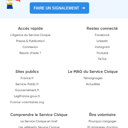
FAIRE UN SIGNALEMENT
Accès rapide
Restez connecté
L'Agence du Service Civique
Facebook
Presse & Publication
Linkedin
Connexion
Instagram
Besoin d'aide ?
Youtube
TikTok
Sites publics
Le MAG du Service Civique
France.fr
Témoignages
Service-Public.fr
Actualités
Gouvernement.fr
Legifrance.gouv.fr
France-volontaires.org
Comprendre le Service Civique
Être volontaire
Le Service Civique en bref
Pourquoi s'engager
Les référents Service Civique
10 domaines d'action