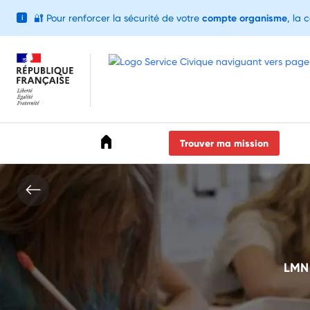
🔐
Pour renforcer la sécurité de votre
compte organisme
, la 
i
Accéder au menu
Accéder au contenu
Accéder au pied de page
Trouver ma mission
LMN 