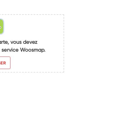
arte, vous devez
du service Woosmap.
SER