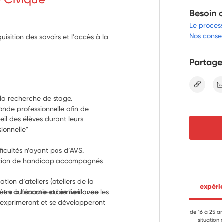
Besoin 
Le proces
Nos consei
sition des savoirs et l'accès à la
Partage
lien
a recherche de stage.
nde professionnelle afin de 
eil des élèves durant leurs 
sionnelle"
cultés n’ayant pas d’AVS.
uation de handicap accompagnés 
ion d’ateliers (ateliers de la 
 expér
être à l’écoute et bienveillance 
s en autonomie ou en lien avec les 
'exprimeront et se développeront 
de 16 à 25 a
situation