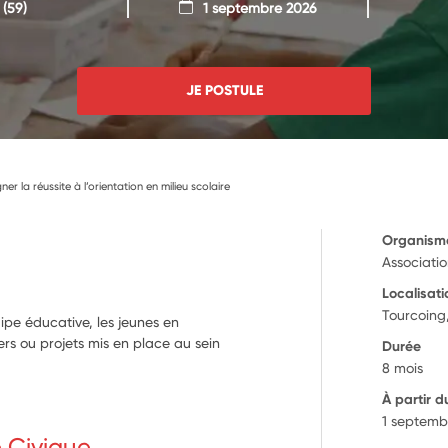
(59)
1 septembre 2026
JE POSTULE
 la réussite à l’orientation en milieu scolaire
Organism
Associatio
Localisati
Tourcoing
pe éducative, les jeunes en
liers ou projets mis en place au sein
Durée
8 mois
À partir d
1 septemb
e Civique