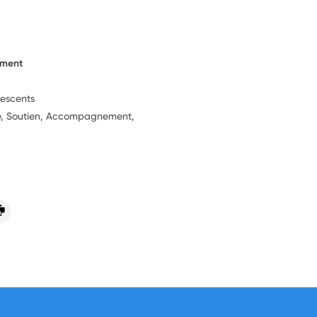
ement
lescents
ie, Soutien, Accompagnement,