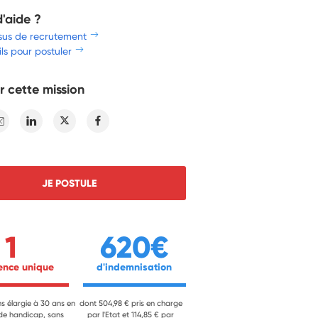
d'aide ?
sus de recrutement
ls pour postuler
r cette mission
E-mail
Linkedin
Twitter
Facebook
JE POSTULE
1
620€
ience unique 
 d'indemnisation 
ns élargie à 30 ans en
dont 504,98 € pris en charge
 de handicap, sans
par l'Etat et 114,85 € par