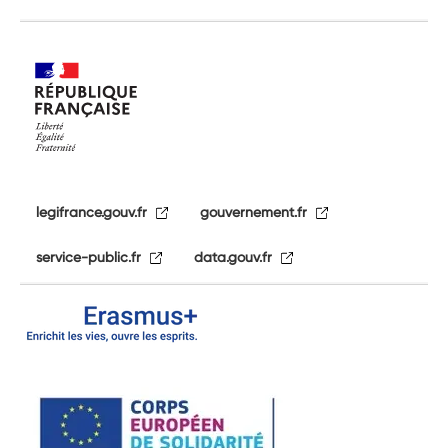
legifrance.gouv.fr
gouvernement.fr
service-public.fr
data.gouv.fr