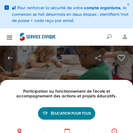
🔐
Pour renforcer la sécurité de votre
compte organisme
, la
i
connexion se fait désormais en deux étapes : identifiant/mot
de passe + code reçu par email.
Participation au fonctionnement de l'école et
accompagnement des actions et projets éducatifs.
ÉDUCATION POUR TOUS