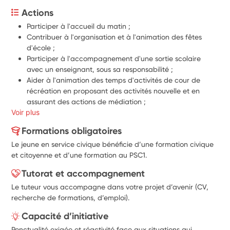
Actions
Participer à l'accueil du matin ;
Contribuer à l'organisation et à l'animation des fêtes 
d'école ;
Participer à l'accompagnement d'une sortie scolaire 
avec un enseignant, sous sa responsabilité ;
Aider à l'animation des temps d'activités de cour de 
récréation en proposant des activités nouvelle et en 
assurant des actions de médiation ;
Voir plus
Assister les enseignants pendant les temps de classe et 
notamment lors des activités artistiques et scientifiques, 
Formations obligatoires
à la préparation du matériel nécessaire à l'activité puis à 
Le jeune en service civique bénéficie d’une formation civique
la remise en état des locaux et du matériel servant 
et citoyenne et d’une formation au PSC1.
directement aux élèves ;
Accompagner l'activité d'un petit groupe ou aider un 
Tutorat et accompagnement
écolier dans une activité avec un enseignant, sous sa 
Le tuteur vous accompagne dans votre projet d’avenir (CV,
responsabilité ;
recherche de formations, d’emploi).
Participer à la gestion des bibliothèques (BCD) - assister 
les enseignants dans l'accueil des élèves pour la gestion 
Capacité d’initiative
du prêt ;
Ponctualité exigée et réactivité face aux situations qui