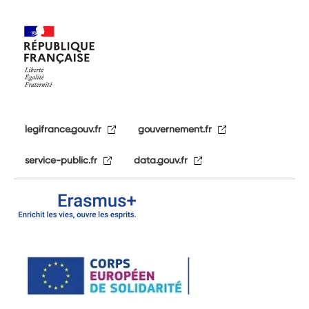
legifrance.gouv.fr
gouvernement.fr
service-public.fr
data.gouv.fr