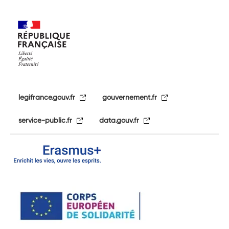
legifrance.gouv.fr
gouvernement.fr
service-public.fr
data.gouv.fr