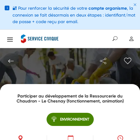
🔐
Pour renforcer la sécurité de votre
compte organisme
, la
i
connexion se fait désormais en deux étapes : identifiant/mot
de passe + code reçu par email.
Participer au développement de la Ressourcerie du
Chaudron - Le Chesnay (fonctionnement, animation)
ENVIRONNEMENT