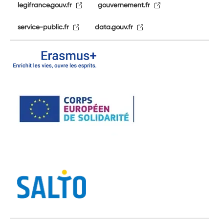
legifrance.gouv.fr
gouvernement.fr
service-public.fr
data.gouv.fr