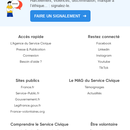
Harcèlement, violences, discrimination, manque à
l’éthique... : signalez-le.
FAIRE UN SIGNALEMENT
Accès rapide
Restez connecté
L'Agence du Service Civique
Facebook
Presse & Publication
Linkedin
Connexion
Instagram
Besoin d'aide ?
Youtube
TikTok
Sites publics
Le MAG du Service Civique
France.fr
Témoignages
Service-Public.fr
Actualités
Gouvernement.fr
Legifrance.gouv.fr
France-volontaires.org
Comprendre le Service Civique
Être volontaire