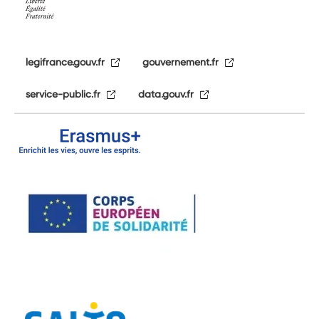
legifrance.gouv.fr
gouvernement.fr
service-public.fr
data.gouv.fr