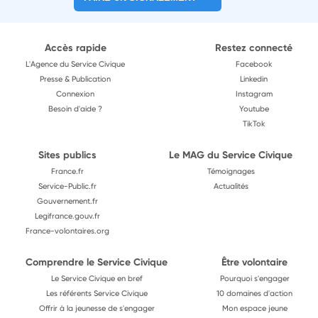
Accès rapide
Restez connecté
L'Agence du Service Civique
Facebook
Presse & Publication
Linkedin
Connexion
Instagram
Besoin d'aide ?
Youtube
TikTok
Sites publics
Le MAG du Service Civique
France.fr
Témoignages
Service-Public.fr
Actualités
Gouvernement.fr
Legifrance.gouv.fr
France-volontaires.org
Comprendre le Service Civique
Être volontaire
Le Service Civique en bref
Pourquoi s'engager
Les référents Service Civique
10 domaines d'action
Offrir à la jeunesse de s'engager
Mon espace jeune