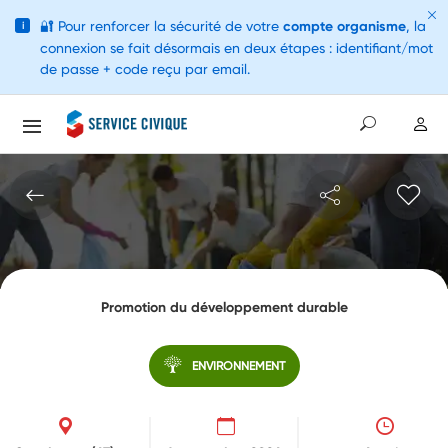
🔐
Pour renforcer la sécurité de votre
compte organisme
, la
i
connexion se fait désormais en deux étapes : identifiant/mot
de passe + code reçu par email.
Promotion du développement durable
ENVIRONNEMENT