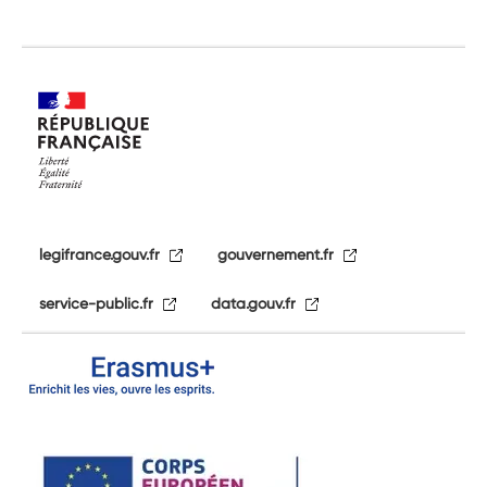
legifrance.gouv.fr
gouvernement.fr
service-public.fr
data.gouv.fr