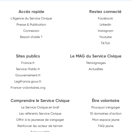
Accès rapide
Restez connecté
L'Agence du Service Civique
Facebook
Presse & Publication
Linkedin
Connexion
Instagram
Besoin d'aide ?
Youtube
TikTok
Sites publics
Le MAG du Service Civique
France.fr
Témoignages
Service-Public.fr
Actualités
Gouvernement.fr
Legifrance.gouv.fr
France-volontaires.org
Comprendre le Service Civique
Être volontaire
Le Service Civique en bref
Pourquoi s'engager
Les référents Service Civique
10 domaines d'action
Offrir à la jeunesse de s'engager
Mon espace jeune
Renforcer les acteur de terrain
FAQ jeune