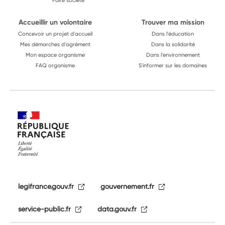
Faire société
Accueillir un volontaire
Trouver ma mission
Concevoir un projet d'accueil
Dans l'éducation
Mes démarches d'agrément
Dans la solidarité
Mon espace organisme
Dans l'environnement
FAQ organisme
S'informer sur les domaines
legifrance.gouv.fr
gouvernement.fr
service-public.fr
data.gouv.fr