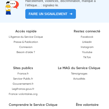
Harcèlement, violences, discrimination, manque à
l’éthique... : signalez-le.
FAIRE UN SIGNALEMENT
Accès rapide
Restez connecté
L'Agence du Service Civique
Facebook
Presse & Publication
Linkedin
Connexion
Instagram
Besoin d'aide ?
Youtube
TikTok
Sites publics
Le MAG du Service Civique
France.fr
Témoignages
Service-Public.fr
Actualités
Gouvernement.fr
Legifrance.gouv.fr
France-volontaires.org
Comprendre le Service Civique
Être volontaire