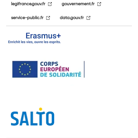
legifrance.gouv.fr
gouvernement.fr
service-public.fr
data.gouv.fr