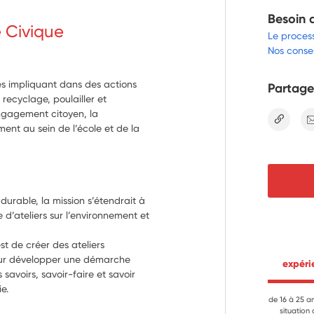
Besoin 
e Civique
Le proces
Nos consei
es impliquant dans des actions
Partage
recyclage, poulailler et
engagement citoyen, la
lien
ment au sein de l’école et de la
urable, la mission s’étendrait à 
d’ateliers sur l’environnement et 
t de créer des ateliers 
our développer une démarche 
 expér
avoirs, savoir-faire et savoir 
ie.
de 16 à 25 a
situation