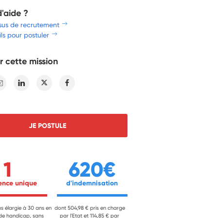
d'aide ?
sus de recrutement
ls pour postuler
r cette mission
E-mail
Linkedin
Twitter
Facebook
JE POSTULE
1
620€
ience unique 
 d'indemnisation 
ns élargie à 30 ans en
dont 504,98 € pris en charge
 de handicap, sans
par l'Etat et 114,85 € par