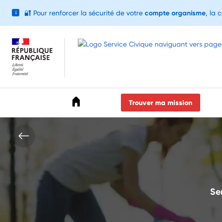
🔐
Pour renforcer la sécurité de votre
compte organisme
, la 
i
Accéder au menu
Accéder au contenu
Accéder au pied de page
Trouver ma mission
Se