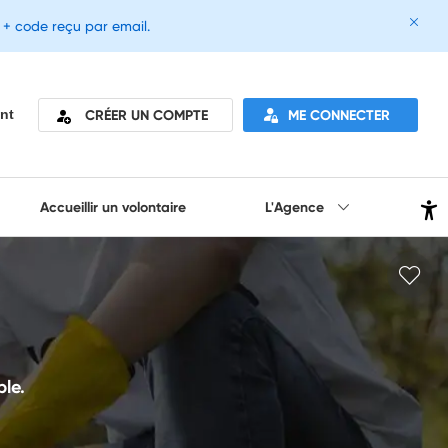
e + code reçu par email.
CRÉER UN COMPTE
ME CONNECTER
nt
Accueillir un volontaire
L'Agence
le.