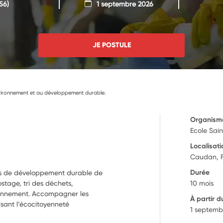
56)
1 septembre 2026
JE POSTULE
environnement et au développement durable.
Organism
Ecole Sai
Localisati
Caudan, 
Durée
ets de développement durable de
ostage, tri des déchets,
10 mois
vironnement. Accompagner les
À partir d
isant l’écocitoyenneté
1 septemb