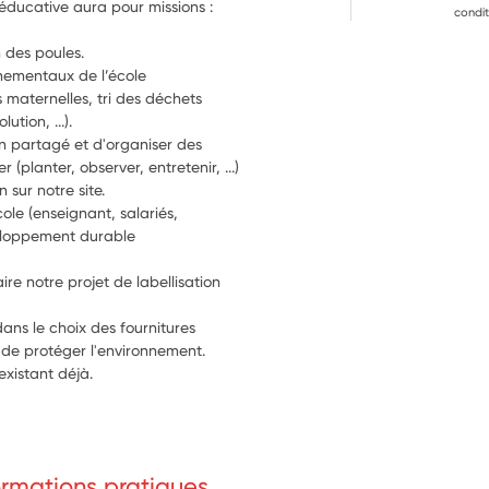
e éducative aura pour missions :
condit
n des poules.
nementaux de l’école 
maternelles, tri des déchets 
tion, ...).
in partagé et d'organiser des 
 (planter, observer, entretenir, ...)
sur notre site.
ole (enseignant, salariés, 
veloppement durable
 notre projet de labellisation 
s le choix des fournitures 
 de protéger l'environnement.
existant déjà.
formations pratiques