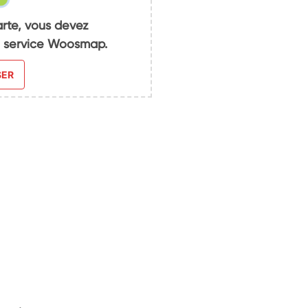
arte, vous devez
du service Woosmap.
SER