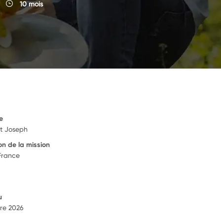
10 mois
e
nt Joseph
on de la mission
France
u
re 2026