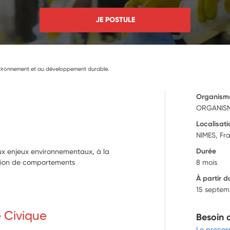
JE POSTULE
environnement et au développement durable.
Organism
ORGANISM
Localisati
NIMES, Fr
Durée
 aux enjeux environnementaux, à la
option de comportements
8 mois
À partir d
15 septem
e Civique
Besoin 
Le proces