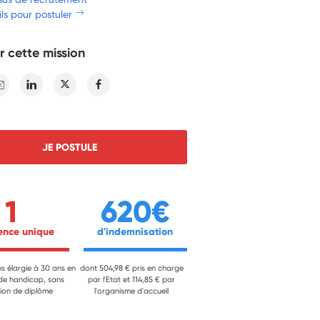
ls pour postuler
r cette mission
E-mail
Linkedin
Twitter
Facebook
JE POSTULE
1
620€
ience unique 
 d'indemnisation 
ns élargie à 30 ans en
dont 504,98 € pris en charge
 de handicap, sans
par l'Etat et 114,85 € par
ion de diplôme
l'organisme d'accueil