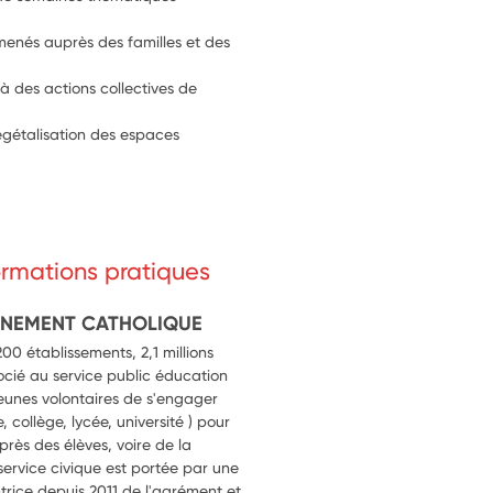
 menés auprès des familles et des 
à des actions collectives de 
égétalisation des espaces 
formations pratiques
GNEMENT CATHOLIQUE
0 établissements, 2,1 millions
ocié au service public éducation
 jeunes volontaires de s'engager
 collège, lycée, université ) pour
près des élèves, voire de la
rvice civique est portée par une
ntrice depuis 2011 de l'agrément et