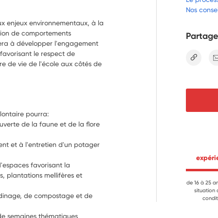
Nos consei
 aux enjeux environnementaux, à la
option de comportements
Partage
uera à développer l'engagement
favorisant le respect de
lien
re de vie de l'école aux côtés de
lontaire pourra:
erte de la faune et de la flore 
nt et à l'entretien d'un potager 
 expér
d'espaces favorisant la 
, plantations mellifères et 
de 16 à 25 a
situation
ardinage, de compostage et de 
condit
 de semaines thématiques 