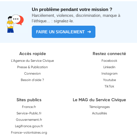
Un problème pendant votre mission ?
Harcèlement, violences, discrimination, manque à
l’éthique... : signalez-le.
FAIRE UN SIGNALEMENT
Accès rapide
Restez connecté
L'Agence du Service Civique
Facebook
Presse & Publication
Linkedin
Connexion
Instagram
Besoin d'aide ?
Youtube
TikTok
Sites publics
Le MAG du Service Civique
France.fr
Témoignages
Service-Public.fr
Actualités
Gouvernement.fr
Legifrance.gouv.fr
France-volontaires.org