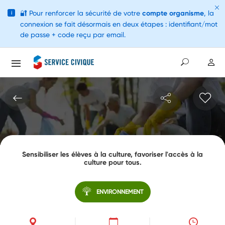
🔐
Pour renforcer la sécurité de votre
compte organisme
, la
i
connexion se fait désormais en deux étapes : identifiant/mot
de passe + code reçu par email.
Sensibiliser les élèves à la culture, favoriser l'accès à la
culture pour tous.
ENVIRONNEMENT