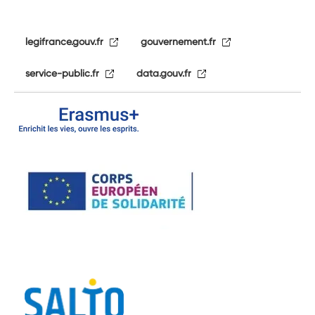
legifrance.gouv.fr
gouvernement.fr
service-public.fr
data.gouv.fr