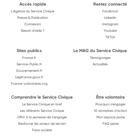
Accès rapide
Restez connecté
L'Agence du Service Civique
Facebook
Presse & Publication
Linkedin
Connexion
Instagram
Besoin d'aide ?
Youtube
TikTok
Sites publics
Le MAG du Service Civique
France.fr
Témoignages
Service-Public.fr
Actualités
Gouvernement.fr
Legifrance.gouv.fr
France-volontaires.org
Comprendre le Service Civique
Être volontaire
Le Service Civique en bref
Pourquoi s'engager
Les référents Service Civique
10 domaines d'action
Offrir à la jeunesse de s'engager
Mon espace jeune
Renforcer les acteur de terrain
FAQ jeune
Faire société