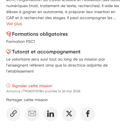
numériques (mail, traitement de texte, recherches). Il aide les 
élèves à gagner en autonomie, à préparer leur insertion en 
CAP et à rechercher des stages. Il peut accompagner les 
jeunes lors des inclusions en classe de CAP et participer à la 
Voir plus
mise en confiance des élèves afin de favoriser leur intégration 
Formations obligatoires
scolaire et sociale. Le volontaire pourra également proposer 
Formation PSC1
des projets ou animations favorisant l’ouverture culturelle, la 
citoyenneté et le vivre-ensemble, dans le respect des valeurs 
Tutorat et accompagnement
du projet d’établissement.
Le volontaire sera suivi tout au long de sa mission par
l'enseignent référent ainsi que la directrice adjointe de
l'établissement
Signaler cette mission
Annonce n°M260010184 publiée le
26 mai 2026
Partager cette mission