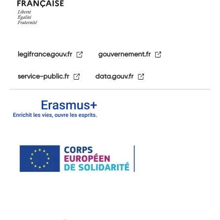
legifrance.gouv.fr
gouvernement.fr
service-public.fr
data.gouv.fr