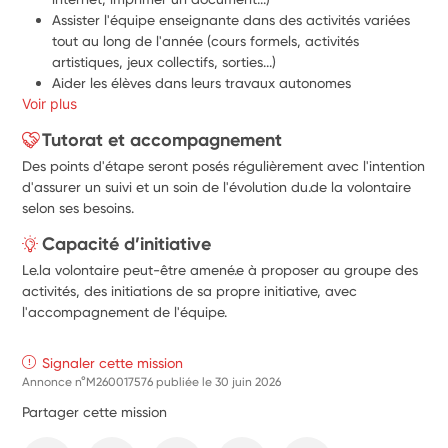
Assister l'équipe enseignante dans des activités variées 
tout au long de l'année (cours formels, activités 
artistiques, jeux collectifs, sorties...)
Aider les élèves dans leurs travaux autonomes 
Voir plus
(compréhension de consignes, encouragement et écoute, 
clarification des règles, sélection des ressources...)
Tutorat et accompagnement
Participer lorsque nécessaire aux réunions d'équipe pour 
Des points d'étape seront posés régulièrement avec l'intention
contribuer aux projets éducatifs menés par la structure.
d'assurer un suivi et un soin de l'évolution du.de la volontaire
Contribuer au soin du lieu (lors des grands ménages qui 
selon ses besoins.
rassemblent l'ensemble de l'école) et à l'organisation 
d'événements dans le courant de l'année permettant le 
Capacité d’initiative
rayonnement et le développement de l'association. 
Le.la volontaire peut-être amené.e à proposer au groupe des
activités, des initiations de sa propre initiative, avec
l'accompagnement de l'équipe.
Signaler cette mission
Annonce n°M260017576 publiée le
30 juin 2026
Partager cette mission