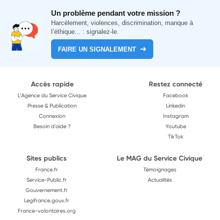
Un problème pendant votre mission ?
Harcèlement, violences, discrimination, manque à
l’éthique... : signalez-le.
FAIRE UN SIGNALEMENT
Accès rapide
Restez connecté
L'Agence du Service Civique
Facebook
Presse & Publication
Linkedin
Connexion
Instagram
Besoin d'aide ?
Youtube
TikTok
Sites publics
Le MAG du Service Civique
France.fr
Témoignages
Service-Public.fr
Actualités
Gouvernement.fr
Legifrance.gouv.fr
France-volontaires.org