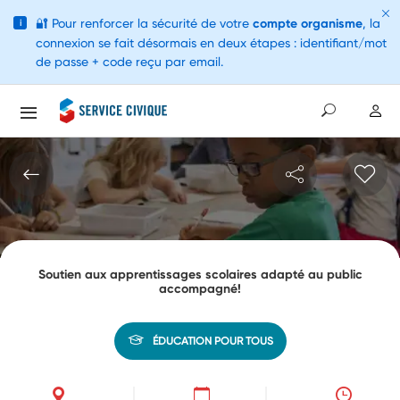
🔐
Pour renforcer la sécurité de votre
compte organisme
, la
i
connexion se fait désormais en deux étapes : identifiant/mot
de passe + code reçu par email.
Soutien aux apprentissages scolaires adapté au public
accompagné!
ÉDUCATION POUR TOUS