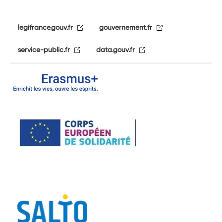
legifrance.gouv.fr
gouvernement.fr
service-public.fr
data.gouv.fr