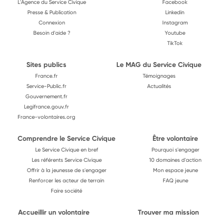
L'Agence du Service Civique
Facebook
Presse & Publication
Linkedin
Connexion
Instagram
Besoin d'aide ?
Youtube
TikTok
Sites publics
Le MAG du Service Civique
France.fr
Témoignages
Service-Public.fr
Actualités
Gouvernement.fr
Legifrance.gouv.fr
France-volontaires.org
Comprendre le Service Civique
Être volontaire
Le Service Civique en bref
Pourquoi s'engager
Les référents Service Civique
10 domaines d'action
Offrir à la jeunesse de s'engager
Mon espace jeune
Renforcer les acteur de terrain
FAQ jeune
Faire société
Accueillir un volontaire
Trouver ma mission