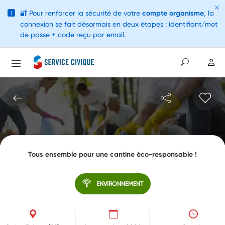
🔐
Pour renforcer la sécurité de votre
compte organisme
, la
i
connexion se fait désormais en deux étapes : identifiant/mot
de passe + code reçu par email.
Tous ensemble pour une cantine éco-responsable !
ENVIRONNEMENT