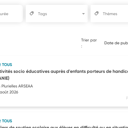
Tags
Thèmes
Trier par
Date de publ
:
R TOUS
tivités socio éducatives auprès d'enfants porteurs de handi
NIE)
 Plurielles ARSEAA
 août 2026
P
R TOUS
iers de soutien scolaire aux élèves en difficulté ou en situati