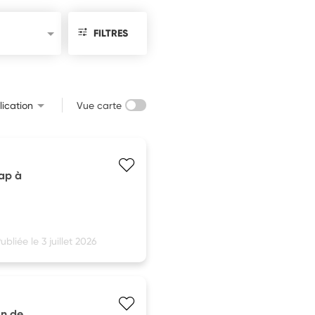
FILTRES
ication
Vue carte
cap à
ubliée le 3 juillet 2026
on de