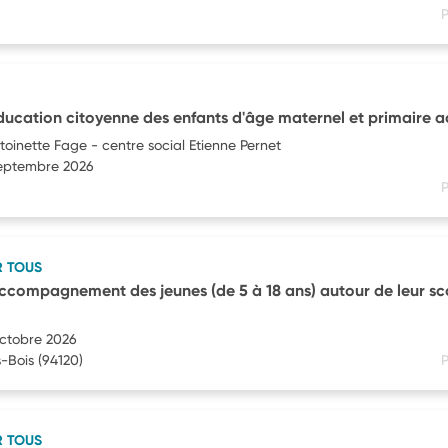
P
ducation citoyenne des enfants d'âge maternel et primaire ac
toinette Fage - centre social Etienne Pernet
septembre 2026
P
R TOUS
ccompagnement des jeunes (de 5 à 18 ans) autour de leur sco
octobre 2026
-Bois
(94120)
P
R TOUS