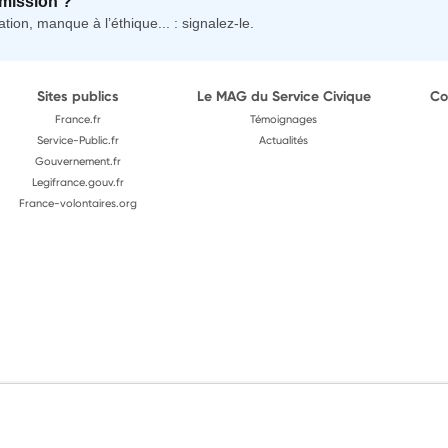
mission ?
tion, manque à l’éthique... : signalez-le.
Sites publics
Le MAG du Service Civique
Co
France.fr
Témoignages
Service-Public.fr
Actualités
Gouvernement.fr
Legifrance.gouv.fr
France-volontaires.org