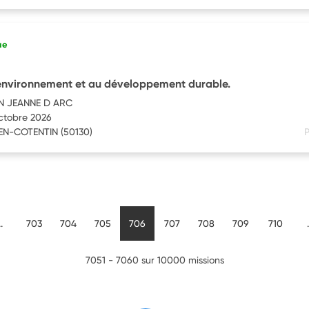
ue
l’environnement et au développement durable.
N JEANNE D ARC
octobre 2026
N-COTENTIN
(50130)
P
..
703
704
705
706
707
708
709
710
.
7051 - 7060 sur 10000 missions