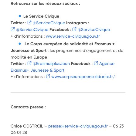
Retrouvez sur les réseaux sociaux :
Le Service Civique
Twitter
:
@ServiceCivique
Instagram
:
@ServiceCivique
Facebook
:
@ServiceCivique
+ d’informations :
www.service-civique.gouv.fr
Le Corps européen de solidarité et Erasmus +
Jeunesse et Sport
: les programmes d’engagement et de
mobilité en Europe
Twitter
:
@ErasmusplusJeun
Facebook
:
Agence
Erasmus+ Jeunesse & Sport
+ d’informations :
www.corpseuropeensolidarite.fr/
Contacts presse :
Chloé ODSTRCIL –
presse@service-civique.gouv.fr
– 06 23
06 01 28