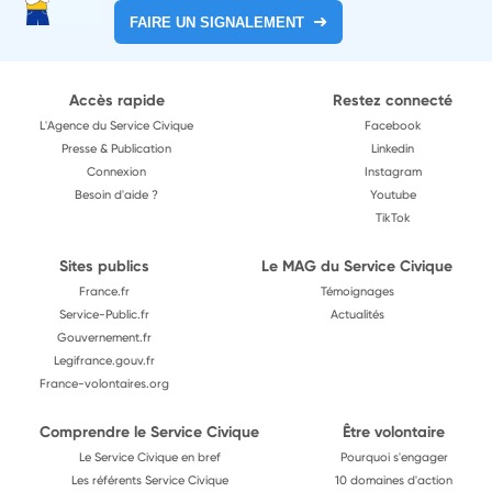
FAIRE UN SIGNALEMENT
Accès rapide
Restez connecté
L'Agence du Service Civique
Facebook
Presse & Publication
Linkedin
Connexion
Instagram
Besoin d'aide ?
Youtube
TikTok
Sites publics
Le MAG du Service Civique
France.fr
Témoignages
Service-Public.fr
Actualités
Gouvernement.fr
Legifrance.gouv.fr
France-volontaires.org
Comprendre le Service Civique
Être volontaire
Le Service Civique en bref
Pourquoi s'engager
Les référents Service Civique
10 domaines d'action