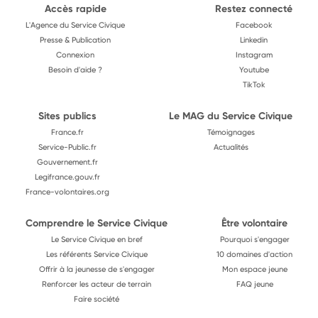
Accès rapide
Restez connecté
L'Agence du Service Civique
Facebook
Presse & Publication
Linkedin
Connexion
Instagram
Besoin d'aide ?
Youtube
TikTok
Sites publics
Le MAG du Service Civique
France.fr
Témoignages
Service-Public.fr
Actualités
Gouvernement.fr
Legifrance.gouv.fr
France-volontaires.org
Comprendre le Service Civique
Être volontaire
Le Service Civique en bref
Pourquoi s'engager
Les référents Service Civique
10 domaines d'action
Offrir à la jeunesse de s'engager
Mon espace jeune
Renforcer les acteur de terrain
FAQ jeune
Faire société