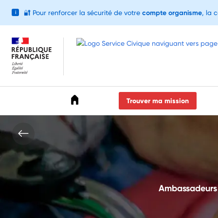
🔐
Pour renforcer la sécurité de votre
compte organisme
, la 
i
Accéder au menu
Accéder au contenu
Accéder au pied de page
Trouver ma mission
Ambassadeurs d