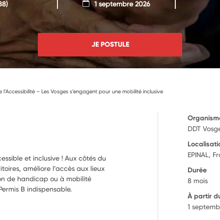
88)
1 septembre 2026
JE POSTULE
’Accessibilité – Les Vosges s’engagent pour une mobilité inclusive
Organism
DDT Vosg
Localisati
EPINAL, F
ssible et inclusive ! Aux côtés du
toires, améliore l’accès aux lieux
Durée
ion de handicap ou à mobilité
8 mois
 Permis B indispensable.
À partir d
1 septemb