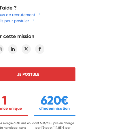
d'aide ?
sus de recrutement
ls pour postuler
r cette mission
E-mail
Linkedin
Twitter
Facebook
JE POSTULE
1
620€
ience unique 
 d'indemnisation 
ns élargie à 30 ans en
dont 504,98 € pris en charge
 de handicap, sans
par l'Etat et 114,85 € par