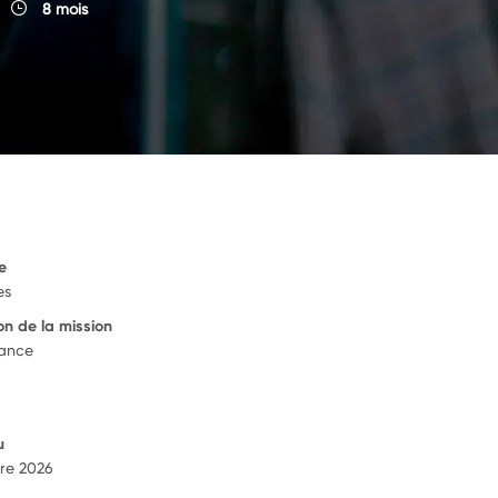
8 mois
e
es
on de la mission
rance
u
re 2026