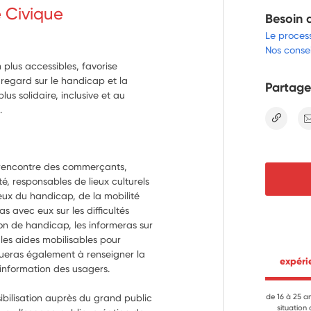
e Civique
Besoin 
Le proces
Nos consei
 plus accessibles, favorise
 regard sur le handicap et la
Partage
lus solidaire, inclusive et au
.
lien
a rencontre des commerçants, 
té, responsables de lieux culturels 
njeux du handicap, de la mobilité 
s avec eux sur les difficultés 
on de handicap, les informeras sur 
es aides mobilisables pour 
bueras également à renseigner la 
 expér
’information des usagers.
bilisation auprès du grand public 
de 16 à 25 a
situation