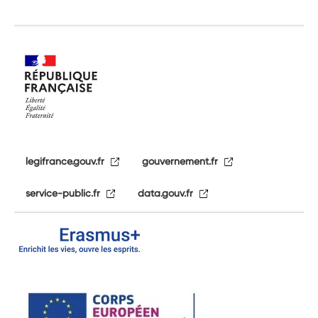
legifrance.gouv.fr
gouvernement.fr
service-public.fr
data.gouv.fr